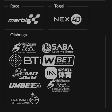
Race
Togel
Olahraga