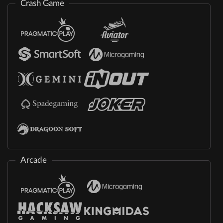
Crash Game
Arcade