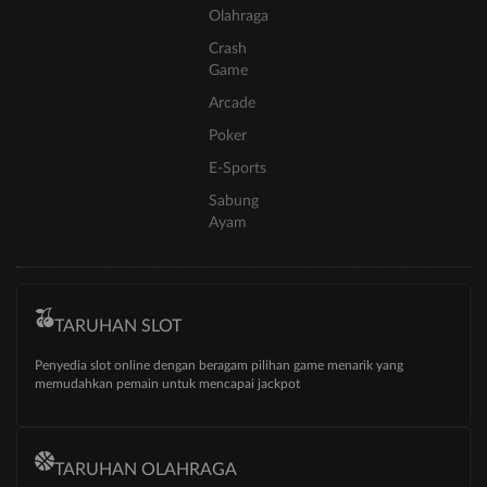
Olahraga
Crash
Game
Arcade
Poker
E-Sports
Sabung
Ayam
TARUHAN SLOT
Penyedia slot online dengan beragam pilihan game menarik yang
memudahkan pemain untuk mencapai jackpot
TARUHAN OLAHRAGA