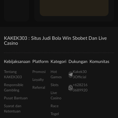
KAKEK303 : Situs Judi Bola Win Sbobet Dan Live
Casino
Kebijaksanaan
Platform
Kategori
Dukungan
Komunitas
Tentang
Promosi
Hot
Kakek30
KAKEK303
Games
3Official
Loyalty
Responsible
Slots
+628216
Referral
Gambling
0689920
Live
Pusat Bantuan
Casino
Syarat dan
Race
Ketentuan
Togel