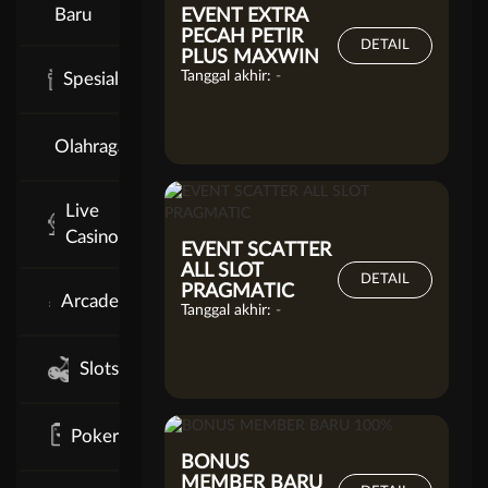
Baru
EVENT EXTRA
PECAH PETIR
DETAIL
PLUS MAXWIN
Tanggal akhir:
-
Spesial
Olahraga
Live
Casino
EVENT SCATTER
ALL SLOT
DETAIL
PRAGMATIC
Arcade
Tanggal akhir:
-
Slots
Poker
BONUS
MEMBER BARU