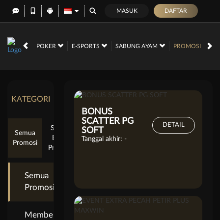
MASUK
DAFTAR
PROMOSI
ARCADE
POKER
E-SPORTS
SABUNG AYAM
KATEGORI
BONUS
SCATTER PG
DETAIL
Semua
SOFT
Semua
Event
Tanggal akhir:
-
Promosi
Provider
Semua
Promosi
Member