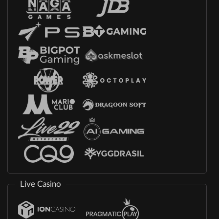
Live Casino