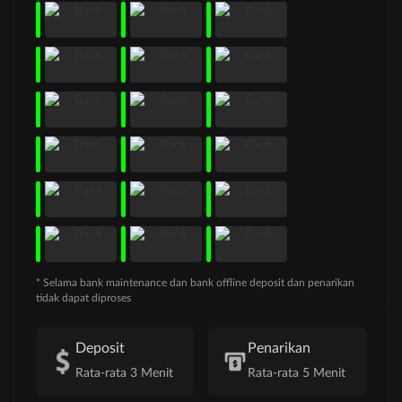
* Selama bank maintenance dan bank offline deposit dan penarikan
tidak dapat diproses
Deposit
Penarikan
Rata-rata 3 Menit
Rata-rata 5 Menit