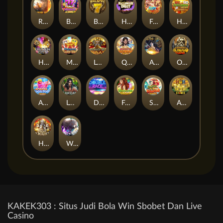
Rhino King
Bonanza Coins
Big Sevens Jackpot
Halloween Ghost
Fury Fighters
Hit Mahjong Wins
Hidden City
Mahjong Super Wins
Legacy of Midas
Quests of Olympus
Astro Luck
Olympus Legend
Amazing Soda Rush
Legend of Tarzan
Double Race
Fantastic Faries
Santa in the Summer
Ancient Stones
Holy Knight
Wolf Begins
KAKEK303 : Situs Judi Bola Win Sbobet Dan Live
Casino